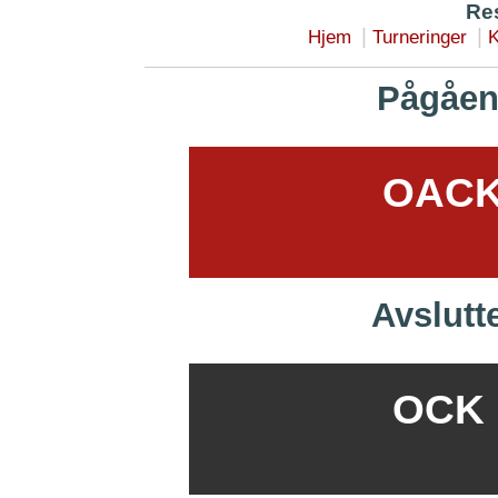
Res
|
|
Hjem
Turneringer
K
Pågåen
OACK 
Avslutt
OCK B