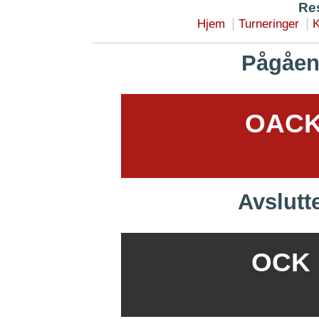
Res
|
|
Hjem
Turneringer
K
Pågåen
OACK 
Avslutt
OCK B