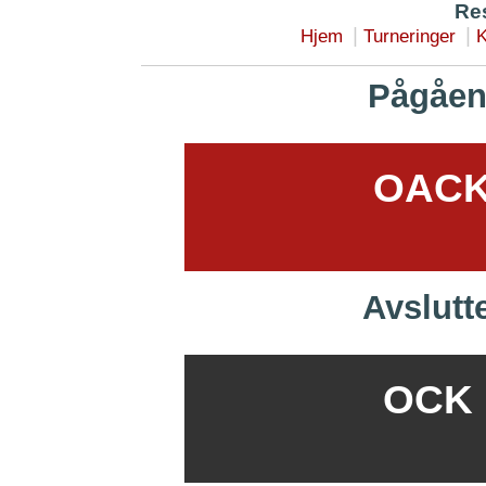
Res
|
|
Hjem
Turneringer
K
Pågåen
OACK 
Avslutt
OCK B