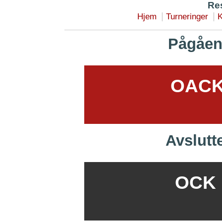
Res
|
|
Hjem
Turneringer
K
Pågåen
OACK 
Avslutt
OCK B