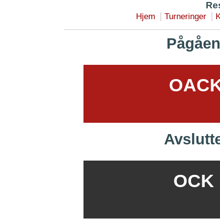
Res
|
|
Hjem
Turneringer
K
Pågåen
OACK 
Avslutt
OCK B