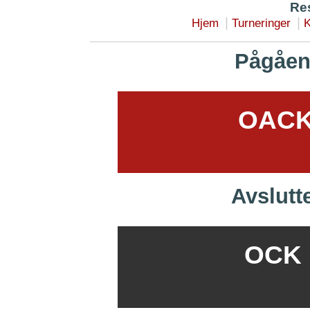
Res
|
|
Hjem
Turneringer
K
Pågåen
OACK 
Avslutt
OCK B