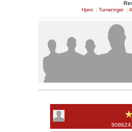
Res
|
|
Hjem
Turneringer
K
908624