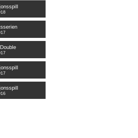
onsspill
018
tsserien
017
Double
017
onsspill
017
onsspill
016