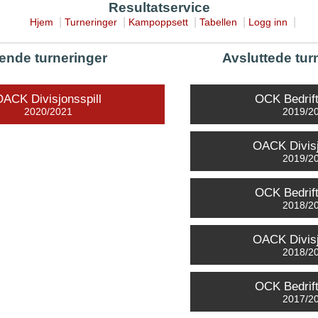
Resultatservice
|
|
|
|
|
Hjem
Turneringer
Kampoppsett
Tabellen
Logg inn
ende turneringer
Avsluttede tur
OACK Divisjonsspill
OCK Bedrif
2020/2021
2019/2
OACK Divisj
2019/2
OCK Bedrif
2018/2
OACK Divisj
2018/2
OCK Bedrif
2017/2