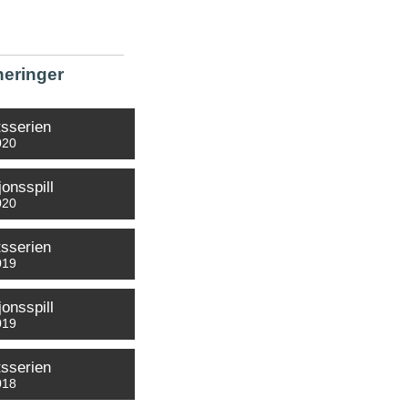
neringer
tsserien
020
onsspill
020
tsserien
019
onsspill
019
tsserien
018